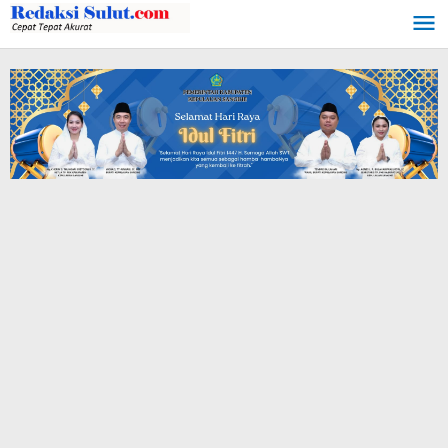
Lewati
ke
konten