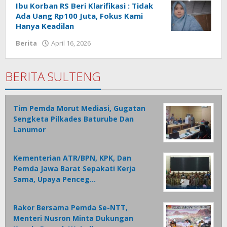
Ibu Korban RS Beri Klarifikasi : Tidak
Ada Uang Rp100 Juta, Fokus Kami
Hanya Keadilan
Berita
April 16, 2026
oleh
Admin
1
BERITA SULTENG
Tim Pemda Morut Mediasi, Gugatan
Sengketa Pilkades Baturube Dan
Lanumor
Kementerian ATR/BPN, KPK, Dan
Pemda Jawa Barat Sepakati Kerja
Sama, Upaya Penceg…
Rakor Bersama Pemda Se-NTT,
Menteri Nusron Minta Dukungan