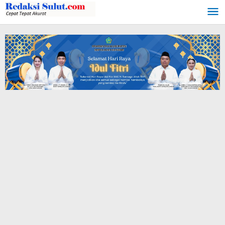
Lewati
ke
konten