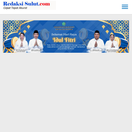
Lewati
ke
konten