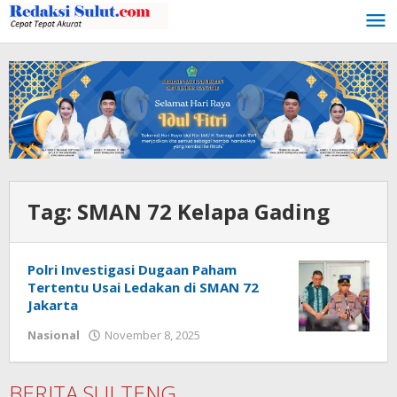
Lewati
ke
konten
Tag:
SMAN 72 Kelapa Gading
Polri Investigasi Dugaan Paham
Tertentu Usai Ledakan di SMAN 72
Jakarta
Nasional
November 8, 2025
oleh
redaksisulut
BERITA SULTENG