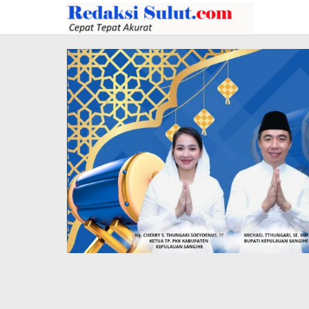
Lewati
ke
konten