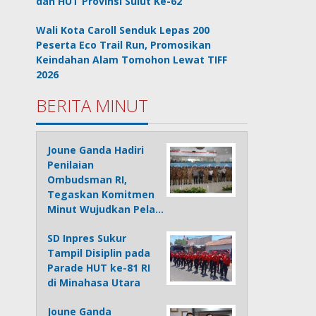
dan HUT Provinsi Sulut Ke-62
Wali Kota Caroll Senduk Lepas 200
Peserta Eco Trail Run, Promosikan
Keindahan Alam Tomohon Lewat TIFF
2026
BERITA MINUT
Joune Ganda Hadiri
Penilaian
Ombudsman RI,
Tegaskan Komitmen
Minut Wujudkan Pela…
SD Inpres Sukur
Tampil Disiplin pada
Parade HUT ke-81 RI
di Minahasa Utara
Joune Ganda