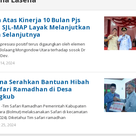
n Atas Kinerja 10 Bulan Pjs
n SJL-MAP Layak Melanjutkan
 Selanjutnya
Apresiasi positif terus digaungkan oleh elemen
Bolaang Mongondow Utara terhadap sosok Dr
 Dev.
14, 2024
oleh
Ricky
Babay
ena Serahkan Bantuan Hibah
fari Ramadhan di Desa
gkub
-Tim Safari Ramadhan Pemerintah Kabupaten
a (Bolmut) melaksanakan Safari di kecamatan
024). Diketahui Tim safari ramadhan
 25, 2024
oleh
Ricky