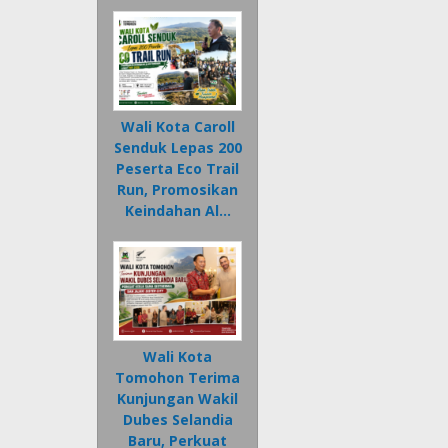
Wali Kota Caroll
Senduk Lepas 200
Peserta Eco Trail
Run, Promosikan
Keindahan Al…
Wali Kota
Tomohon Terima
Kunjungan Wakil
Dubes Selandia
Baru, Perkuat