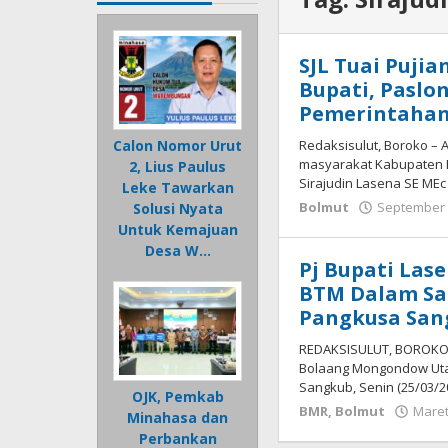
SJL Tuai Pujia
Bupati, Paslo
Pemerintahan
Redaksisulut, Boroko – 
Calon Nomor Urut
masyarakat Kabupaten 
2, Lius Paulus
Sirajudin Lasena SE MEc
Leke Tawarkan
Bolmut
September 
Solusi Nyata
Untuk Kemajuan
Desa W…
Pj Bupati Las
BTM Dalam Sa
Pangkusa San
REDAKSISULUT, BOROKO 
Bolaang Mongondow Utar
Sangkub, Senin (25/03/2
OJK, Pemkab
BMR
,
Bolmut
Maret
Minahasa dan
Perbankan