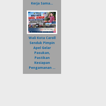
Kerja Sama…
Wali Kota Caroll
Senduk Pimpin
Apel Gelar
Pasukan,
Pastikan
Kesiapan
Pengamanan …