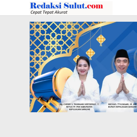
Lewati
ke
konten