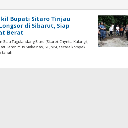
kil Bupati Sitaro Tinjau
ongsor di Sibarut, Siap
at Berat
Siau Tagulandang Biaro (Sitaro), Chyntia Kalangit,
ati Heronimus Makainas, SE, MM, secara kompak
a tanah
5
oleh
Iskelson
Gahagho