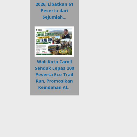
2026, Libatkan 61
Peserta dari
Sejumlah…
Wali Kota Caroll
Senduk Lepas 200
Peserta Eco Trail
Run, Promosikan
Keindahan Al…