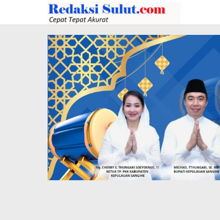
Lewati
ke
konten