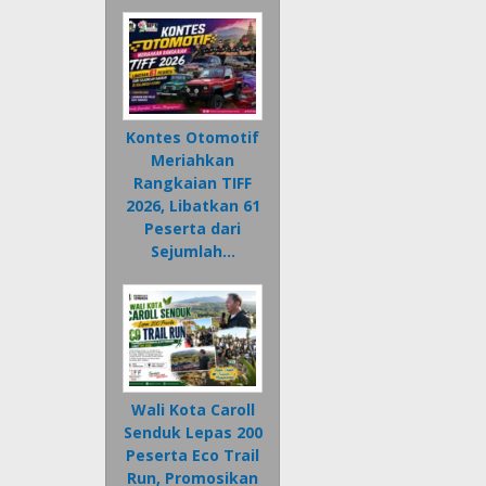
Kontes Otomotif
Meriahkan
Rangkaian TIFF
2026, Libatkan 61
Peserta dari
Sejumlah…
Wali Kota Caroll
Senduk Lepas 200
Peserta Eco Trail
Run, Promosikan