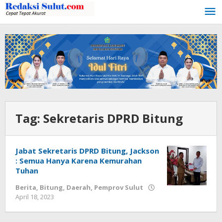
Lewati
ke
konten
Tag:
Sekretaris DPRD Bitung
Jabat Sekretaris DPRD Bitung, Jackson
: Semua Hanya Karena Kemurahan
Tuhan
Berita
,
Bitung
,
Daerah
,
Pemprov Sulut
April 18, 2023
oleh
Wesly
Tamasiro