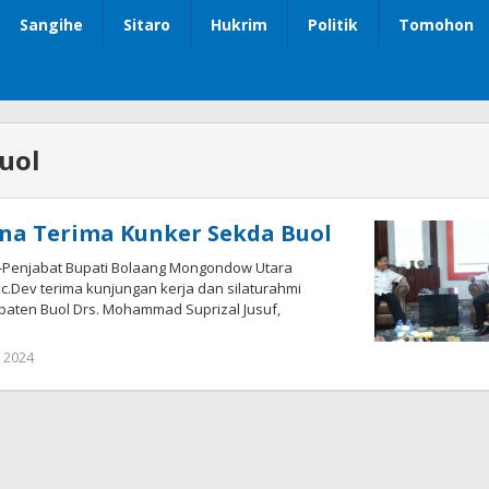
Sangihe
Sitaro
Hukrim
Politik
Tomohon
uol
ena Terima Kunker Sekda Buol
enjabat Bupati Bolaang Mongondow Utara
Ec.Dev terima kunjungan kerja dan silaturahmi
paten Buol Drs. Mohammad Suprizal Jusuf,
, 2024
oleh
Ricky
Babay