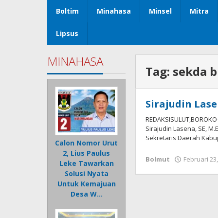
Boltim
Minahasa
Minsel
Mitra
Lipsus
MINAHASA
Tag:
sekda b
Sirajudin Las
REDAKSISULUT,BOROKO-P
Sirajudin Lasena, SE, M.
Sekretaris Daerah Kabu
Calon Nomor Urut
2, Lius Paulus
Bolmut
Februari 23
Leke Tawarkan
Solusi Nyata
Untuk Kemajuan
Desa W…