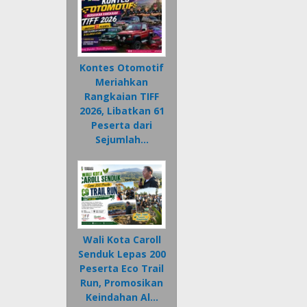
Kontes Otomotif
Meriahkan
Rangkaian TIFF
2026, Libatkan 61
Peserta dari
Sejumlah…
Wali Kota Caroll
Senduk Lepas 200
Peserta Eco Trail
Run, Promosikan
Keindahan Al…