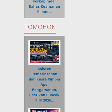
Forkopimda,
Bahas Keamanan
Pilhut …
TOMOHON
Asisten
Pemerintahan
dan Kesra Pimpin
Apel
Pengamanan,
Pastikan Puncak
TIFF 2026…