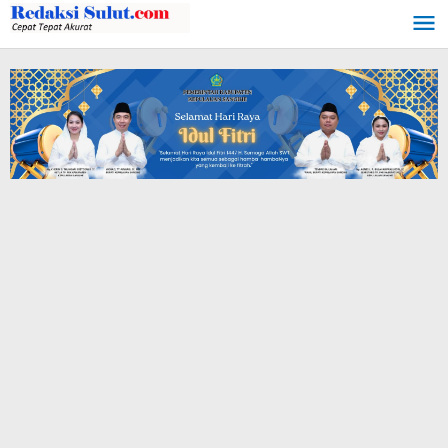
Lewati
ke
konten