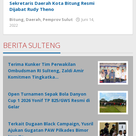
Sekretaris Daerah Kota Bitung Resmi
Dijabat Rudy Theno
Bitung
,
Daerah
,
Pemprov Sulut
Juni 14,
2022
oleh
Wesly
Tamasiro
BERITA SULTENG
Terima Kunker Tim Perwakilan
Ombudsman RI Sulteng, Zaldi Amir
Komitmen Tingkatka…
Open Turnamen Sepak Bola Danyon
Cup 1 2026 Yonif TP 825/GWS Resmi di
Gelar
Terkait Dugaan Black Campaign, Yusril
Ajukan Gugatan PAW Pilkades Bimor