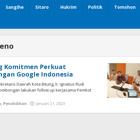
Sangihe
Sitaro
Hukrim
Politik
Tomohon
heno
g Komitmen Perkuat
ngan Google Indonesia
kretaris Daerah Kota Bitung, Ir. Ignatius Rudi
rombongan lakukan follow up kerjasama Pemkot
h
,
Pendidikan
Januari 21, 2023
oleh
Wesly
Tamasiro