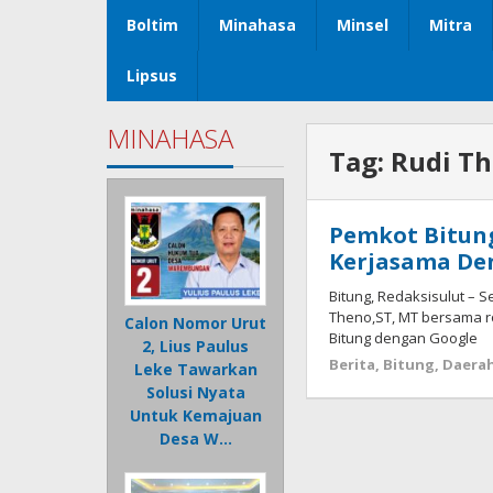
Boltim
Minahasa
Minsel
Mitra
Lipsus
MINAHASA
Tag:
Rudi T
Pemkot Bitun
Kerjasama De
Bitung, Redaksisulut – Se
Theno,ST, MT bersama 
Calon Nomor Urut
Bitung dengan Google
2, Lius Paulus
Berita
,
Bitung
,
Daera
Leke Tawarkan
Solusi Nyata
Untuk Kemajuan
Desa W…