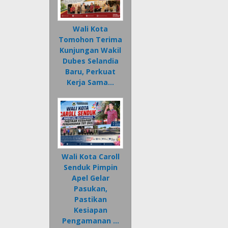
Wali Kota
Tomohon Terima
Kunjungan Wakil
Dubes Selandia
Baru, Perkuat
Kerja Sama…
Wali Kota Caroll
Senduk Pimpin
Apel Gelar
Pasukan,
Pastikan
Kesiapan
Pengamanan …