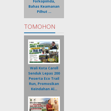
Forkopimda,
Bahas Keamanan
Pilhut …
TOMOHON
Wali Kota Caroll
Senduk Lepas 200
Peserta Eco Trail
Run, Promosikan
Keindahan Al…