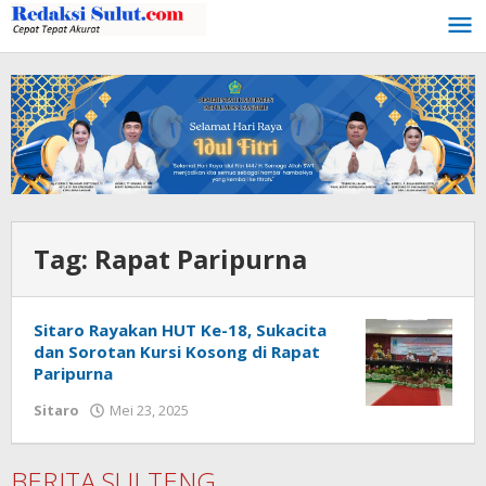
Lewati
ke
konten
Tag:
Rapat Paripurna
Sitaro Rayakan HUT Ke-18, Sukacita
dan Sorotan Kursi Kosong di Rapat
Paripurna
Sitaro
Mei 23, 2025
oleh
Iskelson
Gahagho
BERITA SULTENG