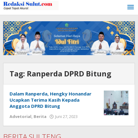
Lewati
ke
konten
Tag:
Ranperda DPRD Bitung
Dalam Ranperda, Hengky Honandar
Ucapkan Terima Kasih Kepada
Anggota DPRD Bitung
Advetorial
,
Berita
Juni 27, 2023
oleh
Wesly
Tamasiro
BERITA SULTENG