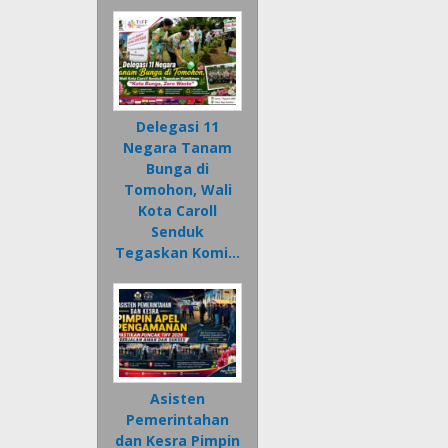
Delegasi 11
Negara Tanam
Bunga di
Tomohon, Wali
Kota Caroll
Senduk
Tegaskan Komi…
Asisten
Pemerintahan
dan Kesra Pimpin