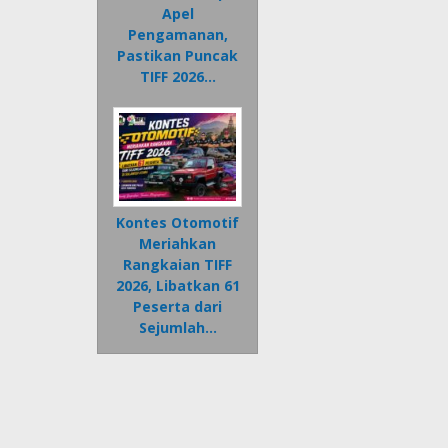
Apel
Pengamanan,
Pastikan Puncak
TIFF 2026…
Kontes Otomotif
Meriahkan
Rangkaian TIFF
2026, Libatkan 61
Peserta dari
Sejumlah…