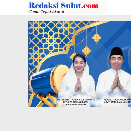
Lewati
ke
konten