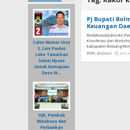
Pj Bupati Bo
Keuangan Dae
Redaksisulut,Boroko-Pe
Koordinasi dan Worksh
Calon Nomor Urut
kabupaten Bolaang Mong
2, Lius Paulus
BMR
,
Bolmut
Juni 2
Leke Tawarkan
Solusi Nyata
Untuk Kemajuan
Desa W…
OJK, Pemkab
Minahasa dan
Perbankan