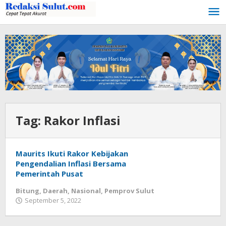
Lewati
ke
konten
Tag:
Rakor Inflasi
Maurits Ikuti Rakor Kebijakan
Pengendalian Inflasi Bersama
Pemerintah Pusat
Bitung
,
Daerah
,
Nasional
,
Pemprov Sulut
September 5, 2022
oleh
Wesly
Tamasiro