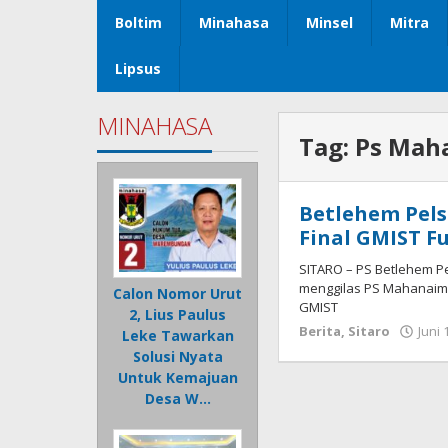
Boltim
Minahasa
Minsel
Mitra
Lipsus
MINAHASA
Tag:
Ps Mah
Betlehem Pels
Final GMIST Fu
SITARO – PS Betlehem P
menggilas PS Mahanaim T
Calon Nomor Urut
GMIST
2, Lius Paulus
Berita
,
Sitaro
Juni 
Leke Tawarkan
Solusi Nyata
Untuk Kemajuan
Desa W…