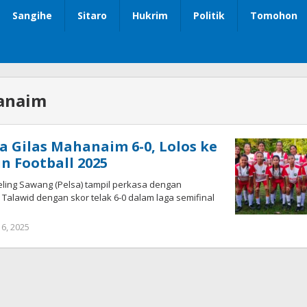
Sangihe
Sitaro
Hukrim
Politik
Tomohon
anaim
a Gilas Mahanaim 6-0, Lolos ke
n Football 2025
eling Sawang (Pelsa) tampil perkasa dengan
alawid dengan skor telak 6-0 dalam laga semifinal
16, 2025
oleh
Iskelson
Gahagho