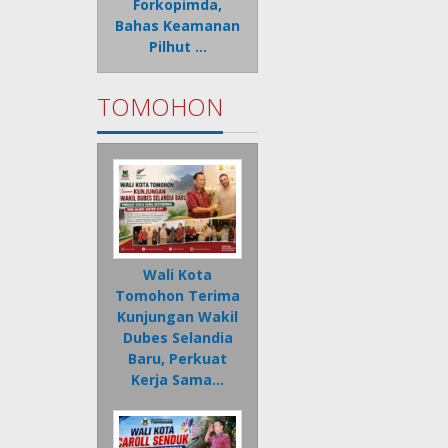
Forkopimda,
Bahas Keamanan
Pilhut …
TOMOHON
Wali Kota
Tomohon Terima
Kunjungan Wakil
Dubes Selandia
Baru, Perkuat
Kerja Sama…