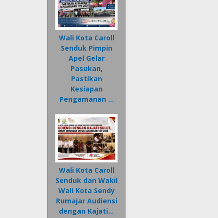
Wali Kota Caroll
Senduk Pimpin
Apel Gelar
Pasukan,
Pastikan
Kesiapan
Pengamanan …
Wali Kota Caroll
Senduk dan Wakil
Wali Kota Sendy
Rumajar Audiensi
dengan Kajati…