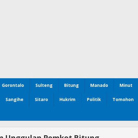
Gorontalo
Sulteng
Bitung
Manado
Minut
Sangihe
Sitaro
Hukrim
Politik
Tomohon
m Unggulan Pemkot Bitung