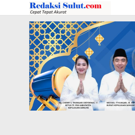
Lewati
ke
konten