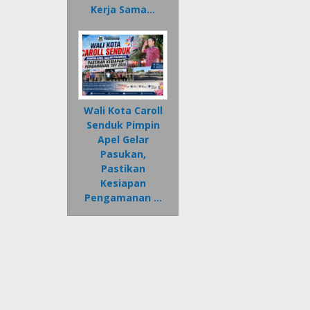
Kerja Sama…
Wali Kota Caroll
Senduk Pimpin
Apel Gelar
Pasukan,
Pastikan
Kesiapan
Pengamanan …