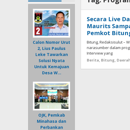
Secara Live Da
Maurits Samp
Pemkot Bitun
Bitung, Redaksisulut – Wa
Calon Nomor Urut
narasumber dalam progra
2, Lius Paulus
Interview yang
Leke Tawarkan
Berita
,
Bitung
,
Daera
Solusi Nyata
Untuk Kemajuan
Desa W…
OJK, Pemkab
Minahasa dan
Perbankan