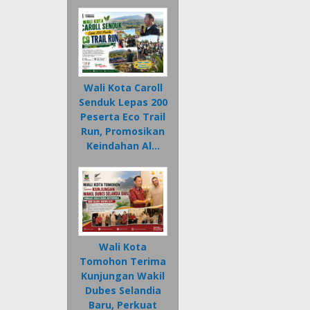
Wali Kota Caroll
Senduk Lepas 200
Peserta Eco Trail
Run, Promosikan
Keindahan Al…
Wali Kota
Tomohon Terima
Kunjungan Wakil
Dubes Selandia
Baru, Perkuat