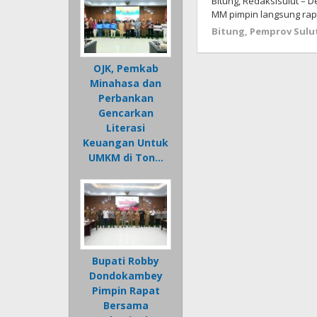
Bitung, Redaksisulut – D
MM pimpin langsung rapa
Bitung
,
Pemprov Sulu
OJK, Pemkab
Minahasa dan
Perbankan
Gencarkan
Literasi
Keuangan Untuk
UMKM di Ton…
Bupati Robby
Dondokambey
Pimpin Rapat
Bersama