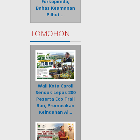
Forkopimda,
Bahas Keamanan
Pilhut …
TOMOHON
Wali Kota Caroll
Senduk Lepas 200
Peserta Eco Trail
Run, Promosikan
Keindahan Al…