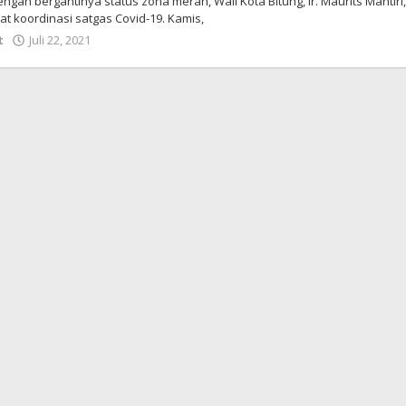
engan bergantinya status zona merah, Wali Kota Bitung, Ir. Maurits Mantiri
t koordinasi satgas Covid-19. Kamis,
t
Juli 22, 2021
oleh
Wesly
Tamasiro