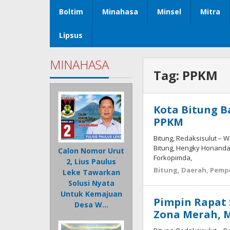
Boltim
Minahasa
Minsel
Mitra
Lipsus
MINAHASA
Tag:
PPKM
Kota Bitung B
PPKM
Bitung, Redaksisulut – W
Bitung, Hengky Honanda
Calon Nomor Urut
Forkopimda,
2, Lius Paulus
Bitung
,
Daerah
,
Pempr
Leke Tawarkan
Solusi Nyata
Untuk Kemajuan
Pimpin Rapat 
Desa W…
Zona Merah, M