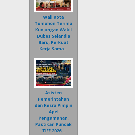
Wali Kota
Tomohon Terima
Kunjungan Wakil
Dubes Selandia
Baru, Perkuat
Kerja Sama…
Asisten
Pemerintahan
dan Kesra Pimpin
Apel
Pengamanan,
Pastikan Puncak
TIFF 2026…