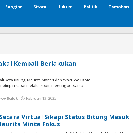
Sangihe
Sitaro
Hukrim
Politik
Tomohon
akal Kembali Berlakukan
ali Kota Bitung, Maurits Mantiri dan Wakil Wali Kota
r pimpin rapat melalui zoom meeting bersama
ov Sulut
Februari 13, 2022
oleh
Wesly
Tamasiro
Secara Virtual Sikapi Status Bitung Masuk
aurits Minta Fokus