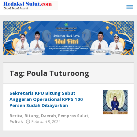
Lewati
ke
konten
Tag:
Poula Tuturoong
Sekretaris KPU Bitung Sebut
Anggaran Operasional KPPS 100
Persen Sudah Dibayarkan
Berita
,
Bitung
,
Daerah
,
Pemprov Sulut
,
Politik
Februari 9, 2024
oleh
Wesly
Tamasiro