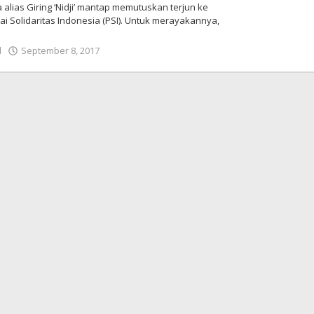
 alias Giring ‘Nidji’ mantap memutuskan terjun ke
rtai Solidaritas Indonesia (PSI). Untuk merayakannya,
d
September 8, 2017
oleh
redaksisulut