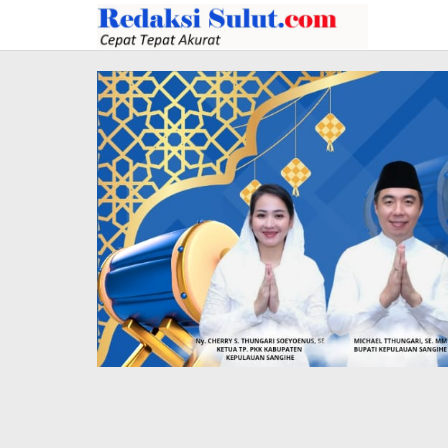
Lewati
ke
konten