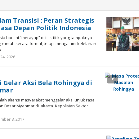
am Transisi : Peran Strategis
sa Depan Politik Indonesia
a hari ini “merayap” di titik-titik yang tampaknya
g runtuh secara formal, tetapi mengalami kelelahan
p
 24, 2026
oleh
Admin
1
 Gelar Aksi Bela Rohingya di
nmar
jumlah aliansi masyarakat menggelar aksi unjuk rasa
n Besar Myanmar di Jakarta. Kepolisian Sektor
mber 8, 2017
oleh
redaksisulut