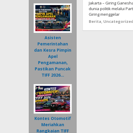
Jakarta – Giring Ganesha
dunia politik melalui Pa
Giring menggelar
Berita
,
Uncategorize
Asisten
Pemerintahan
dan Kesra Pimpin
Apel
Pengamanan,
Pastikan Puncak
TIFF 2026…
Kontes Otomotif
Meriahkan
Rangkaian TIFF