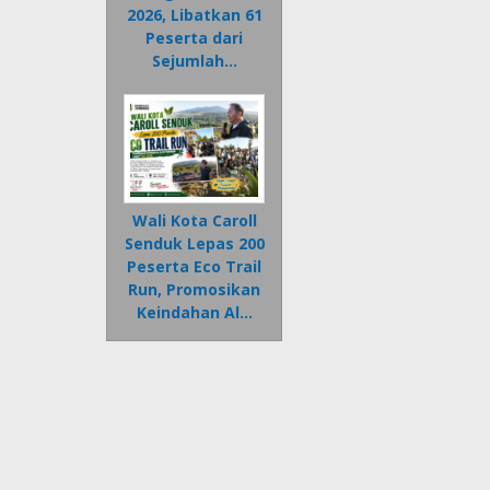
2026, Libatkan 61
Peserta dari
Sejumlah…
Wali Kota Caroll
Senduk Lepas 200
Peserta Eco Trail
Run, Promosikan
Keindahan Al…