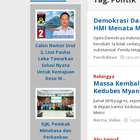
Demokrasi Dal
HMI Menata Ma
Opini-Demokrasi Indonesi
berubah. Ia tidak sedan
Calon Nomor Urut
substansial. Pemilu teta
2, Lius Paulus
Pendidikan
Januari
Leke Tawarkan
Solusi Nyata
Untuk Kemajuan
Rohingya
Desa W…
Massa Kembali
Kedubes Mya
Jumat (8/9) pagi ini, se
di depan kantor Kedutaa
Metro
Berita
,
Video
Septe
OJK, Pemkab
Minahasa dan
Perbankan
Abu Sayyaf