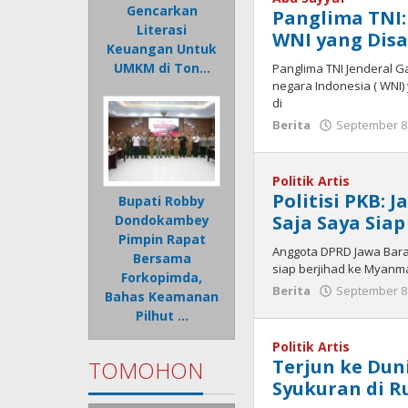
Gencarkan
Panglima TNI:
Literasi
WNI yang Disa
Keuangan Untuk
UMKM di Ton…
Panglima TNI Jenderal 
negara Indonesia ( WNI)
di
Berita
September 8
Politik Artis
Politisi PKB: 
Bupati Robby
Saja Saya Sia
Dondokambey
Pimpin Rapat
Anggota DPRD Jawa Barat
Bersama
siap berjihad ke Myanma
Forkopimda,
Berita
September 8
Bahas Keamanan
Pilhut …
Politik Artis
Terjun ke Dunia
TOMOHON
Syukuran di 