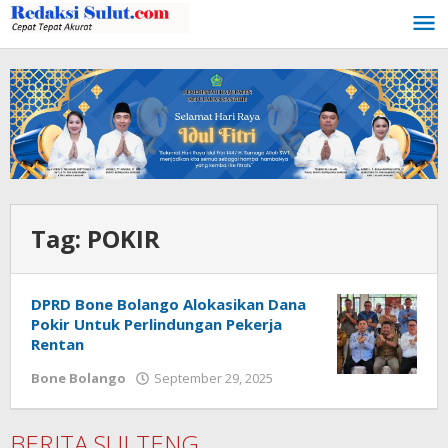
Lewati
ke
konten
Tag:
POKIR
DPRD Bone Bolango Alokasikan Dana
Pokir Untuk Perlindungan Pekerja
Rentan
Bone Bolango
September 29, 2025
oleh
Admin
1
BERITA SULTENG