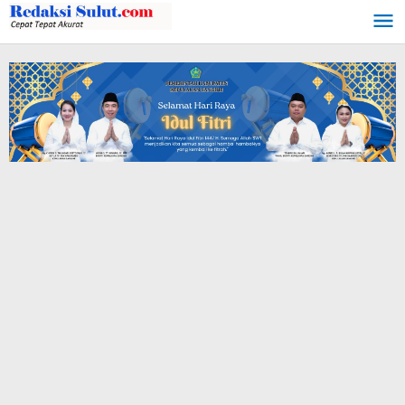
Lewati
ke
konten