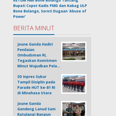
KETUM HMI Bone Bolango Tantang
Bupati Copot Kadis PMD dan Kabag ULP
Bone Bolango, Soroti Dugaan ‘Abuse of
Power’
BERITA MINUT
Joune Ganda Hadiri
Penilaian
Ombudsman RI,
Tegaskan Komitmen
Minut Wujudkan Pela…
SD Inpres Sukur
Tampil Disiplin pada
Parade HUT ke-81 RI
di Minahasa Utara
Joune Ganda
Gandeng Lanud Sam
Ratulangi Bangun