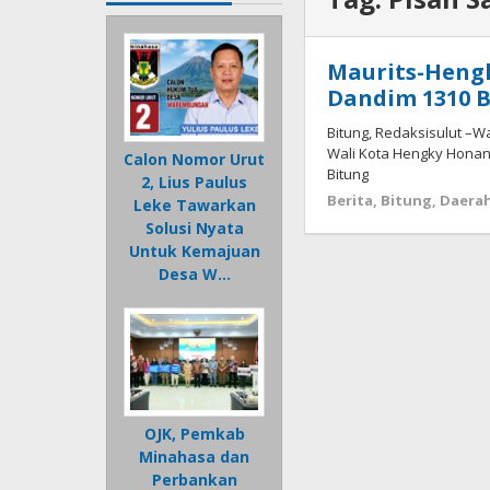
Maurits-Hengk
Dandim 1310 
Bitung, Redaksisulut –Wa
Wali Kota Hengky Honan
Calon Nomor Urut
Bitung
2, Lius Paulus
Berita
,
Bitung
,
Daera
Leke Tawarkan
Solusi Nyata
Untuk Kemajuan
Desa W…
OJK, Pemkab
Minahasa dan
Perbankan