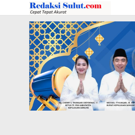
Lewati
ke
konten