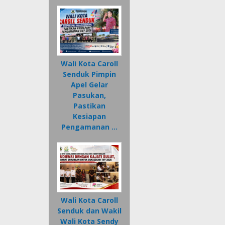
Wali Kota Caroll
Senduk Pimpin
Apel Gelar
Pasukan,
Pastikan
Kesiapan
Pengamanan …
Wali Kota Caroll
Senduk dan Wakil
Wali Kota Sendy