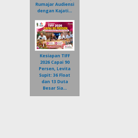
Rumajar Audiensi
dengan Kajati…
Kesiapan TIFF
2026 Capai 90
Persen, Levita
Supit: 36 Float
dan 13 Duta
Besar Sia…