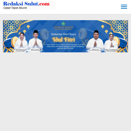
Lewati
ke
konten