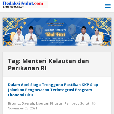
Lewati
ke
konten
Tag:
Menteri Kelautan dan
Perikanan RI
Dalam Apel Siaga Trenggono Pastikan KKP Siap
Jalankan Pengawasan Terintegrasi Program
Ekonomi Biru
Bitung
,
Daerah
,
Liputan Khusus
,
Pemprov Sulut
November 23, 2021
oleh
Wesly