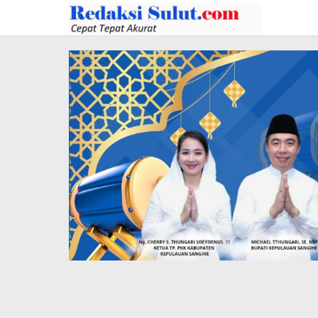
Lewati
ke
konten