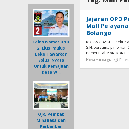
Jajaran OPD 
Mall Pelayan
Bolango
KOTAMOBAGU – Sekretar
Calon Nomor Urut
S.H, bersama pimpinan 
2, Lius Paulus
Pemerintah Kota Kotamo
Leke Tawarkan
Kotamobagu
Febru
Solusi Nyata
Untuk Kemajuan
Desa W…
OJK, Pemkab
Minahasa dan
Perbankan