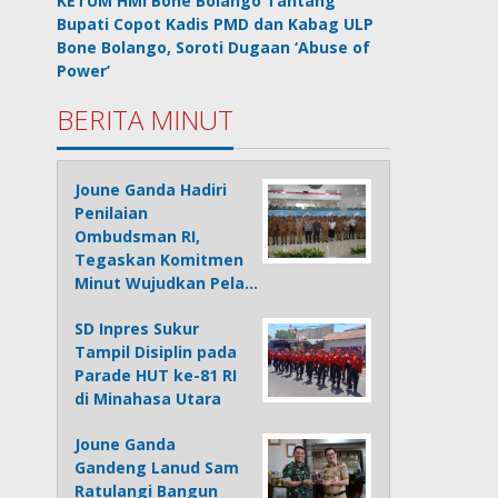
KETUM HMI Bone Bolango Tantang
Bupati Copot Kadis PMD dan Kabag ULP
Bone Bolango, Soroti Dugaan ‘Abuse of
Power’
BERITA MINUT
Joune Ganda Hadiri
Penilaian
Ombudsman RI,
Tegaskan Komitmen
Minut Wujudkan Pela…
SD Inpres Sukur
Tampil Disiplin pada
Parade HUT ke-81 RI
di Minahasa Utara
Joune Ganda
Gandeng Lanud Sam
Ratulangi Bangun