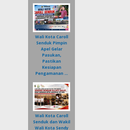
Wali Kota Caroll
Senduk Pimpin
Apel Gelar
Pasukan,
Pastikan
Kesiapan
Pengamanan …
Wali Kota Caroll
Senduk dan Wakil
Wali Kota Sendy