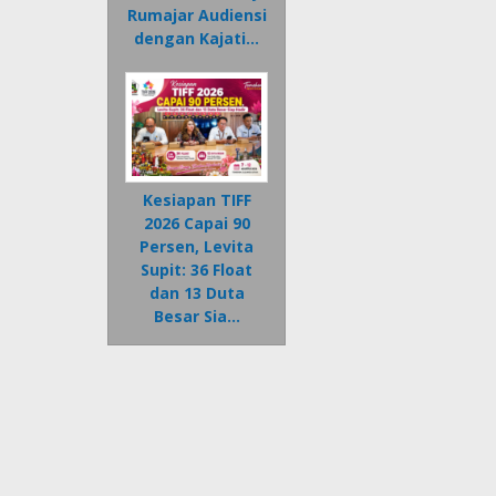
Rumajar Audiensi
dengan Kajati…
Kesiapan TIFF
2026 Capai 90
Persen, Levita
Supit: 36 Float
dan 13 Duta
Besar Sia…