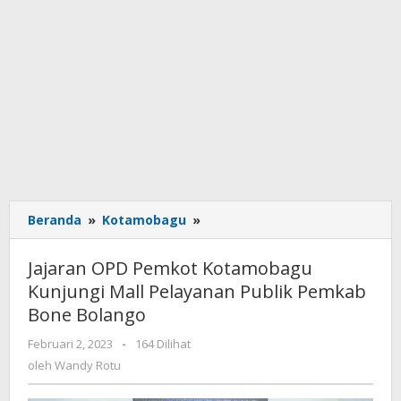
Beranda
»
Kotamobagu
»
Jajaran
OPD
Pemkot
Jajaran OPD Pemkot Kotamobagu
Kotamobagu
Kunjungi Mall Pelayanan Publik Pemkab
Kunjungi
Bone Bolango
Mall
Pelayanan
Februari 2, 2023
oleh
-
164 Dilihat
Publik
Wandy
oleh
Wandy Rotu
Pemkab
Rotu
Bone