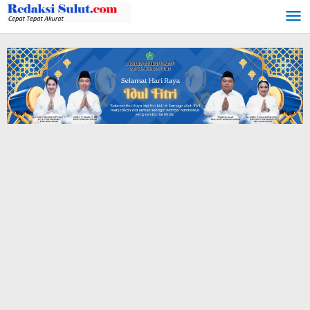
Lewati
ke
konten