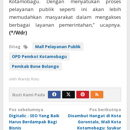
Kotamobagu. Dengan menyatukan proses
pelayanan publik seperti ini akan lebih
memudahkan masyarakat dalam mengakses
berbagai layanan pemerintahan,” ucapnya.
(*/Wdr)
Ditag
Mall Pelayanan Publik
OPD Pemkot Kotamobagu
Pemkab Bone Bolango
oleh
Wandy Rotu
Ikuti Kami Pada
Navigasi
Pos sebelumnya
Pos berikutnya
Digitalic : SEO Yang Baik
Disambut Hangat di Kota
pos
Harus Berdampak Bagi
Gorontalo, Wali Kota
Bisnis
Kotamobagu: Syukur