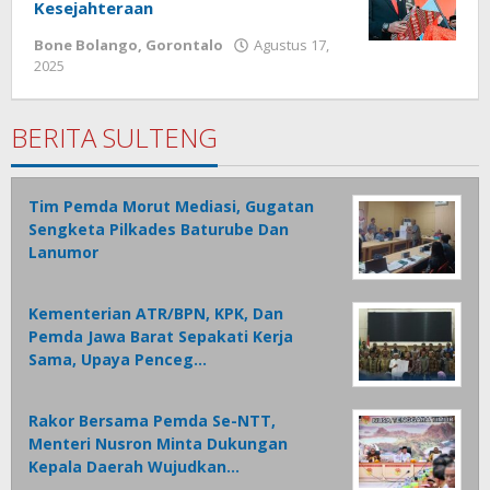
Kesejahteraan
Bone Bolango
,
Gorontalo
Agustus 17,
2025
oleh
Admin
1
BERITA SULTENG
Tim Pemda Morut Mediasi, Gugatan
Sengketa Pilkades Baturube Dan
Lanumor
Kementerian ATR/BPN, KPK, Dan
Pemda Jawa Barat Sepakati Kerja
Sama, Upaya Penceg…
Rakor Bersama Pemda Se-NTT,
Menteri Nusron Minta Dukungan
Kepala Daerah Wujudkan…