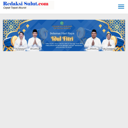
Lewati
ke
konten