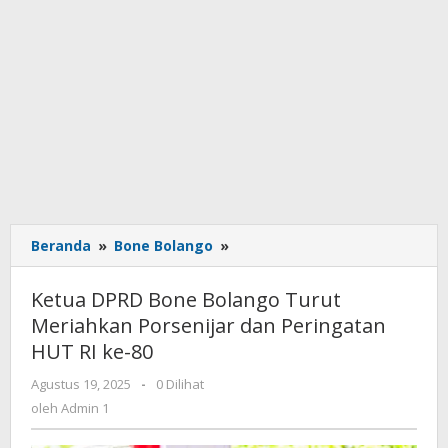
Beranda
»
Bone Bolango
»
Ketua
DPRD
Bone
Ketua DPRD Bone Bolango Turut
Bolango
Meriahkan Porsenijar dan Peringatan
Turut
HUT RI ke-80
Meriahkan
Porsenijar
Agustus 19, 2025
oleh
-
0 Dilihat
dan
Admin
oleh
Admin 1
Peringatan
1
HUT