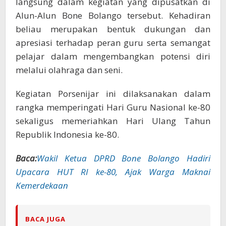
langsung dalam kegiatan yang dipusatkan di
Alun-Alun Bone Bolango tersebut. Kehadiran
beliau merupakan bentuk dukungan dan
apresiasi terhadap peran guru serta semangat
pelajar dalam mengembangkan potensi diri
melalui olahraga dan seni.
Kegiatan Porsenijar ini dilaksanakan dalam
rangka memperingati Hari Guru Nasional ke-80
sekaligus memeriahkan Hari Ulang Tahun
Republik Indonesia ke-80.
Baca:
Wakil Ketua DPRD Bone Bolango Hadiri
Upacara HUT RI ke-80, Ajak Warga Maknai
Kemerdekaan
BACA JUGA