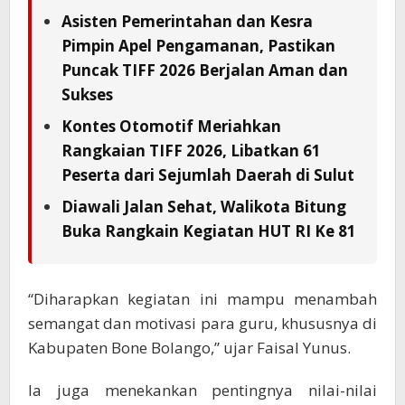
Asisten Pemerintahan dan Kesra
Pimpin Apel Pengamanan, Pastikan
Puncak TIFF 2026 Berjalan Aman dan
Sukses
Kontes Otomotif Meriahkan
Rangkaian TIFF 2026, Libatkan 61
Peserta dari Sejumlah Daerah di Sulut
Diawali Jalan Sehat, Walikota Bitung
Buka Rangkain Kegiatan HUT RI Ke 81
“Diharapkan kegiatan ini mampu menambah
semangat dan motivasi para guru, khususnya di
Kabupaten Bone Bolango,” ujar Faisal Yunus.
Ia juga menekankan pentingnya nilai-nilai