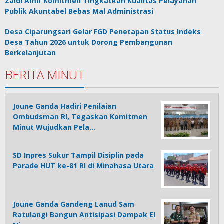
Zaldi Amir Komitmen Tingkatkan Kualitas Pelayanan
Publik Akuntabel Bebas Mal Administrasi
Desa Ciparungsari Gelar FGD Penetapan Status Indeks
Desa Tahun 2026 untuk Dorong Pembangunan
Berkelanjutan
BERITA MINUT
Joune Ganda Hadiri Penilaian
Ombudsman RI, Tegaskan Komitmen
Minut Wujudkan Pela…
SD Inpres Sukur Tampil Disiplin pada
Parade HUT ke-81 RI di Minahasa Utara
Joune Ganda Gandeng Lanud Sam
Ratulangi Bangun Antisipasi Dampak El