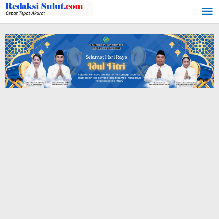
Lewati
ke
konten