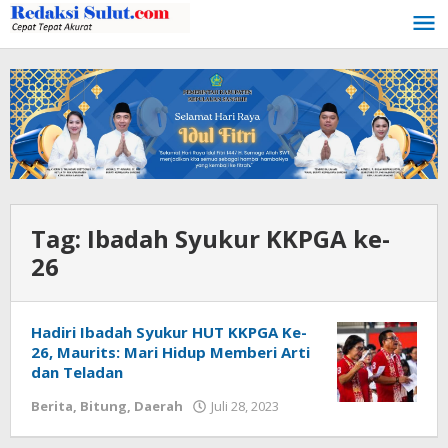
Lewati
ke
konten
Tag:
Ibadah Syukur KKPGA ke-
26
Hadiri Ibadah Syukur HUT KKPGA Ke-
26, Maurits: Mari Hidup Memberi Arti
dan Teladan
Berita
,
Bitung
,
Daerah
Juli 28, 2023
oleh
Wesly
Tamasiro