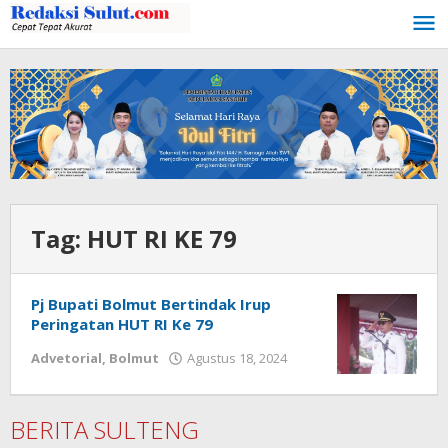
Lewati
ke
konten
Tag:
HUT RI KE 79
Pj Bupati Bolmut Bertindak Irup
Peringatan HUT RI Ke 79
Advetorial
,
Bolmut
Agustus 18, 2024
oleh
Ricky
Babay
BERITA SULTENG