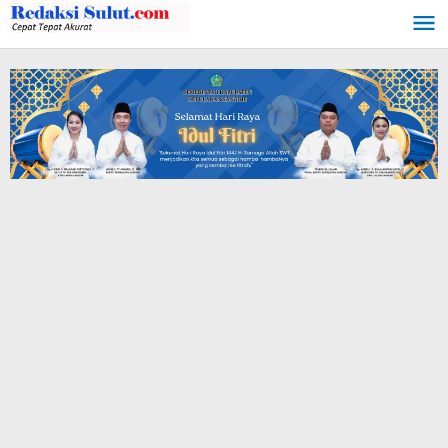
Lewati
ke
konten