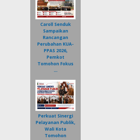
Caroll Senduk
Sampaikan
Rancangan
Perubahan KUA-
PPAS 2026,
Pemkot
Tomohon Fokus
…
Perkuat Sinergi
Pelayanan Publik,
Wali Kota
Tomohon