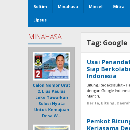
Boltim
Minahasa
Minsel
Mitra
Lipsus
MINAHASA
Tag:
Google 
Usai Penanda
Siap Berkolab
Indonesia
Bitung, Redaksisulut – 
Calon Nomor Urut
dengan Google Indonesia. 
2, Lius Paulus
Mantiri,
Leke Tawarkan
Berita
,
Bitung
,
Daera
Solusi Nyata
Untuk Kemajuan
Desa W…
Pemkot Bitun
Kerjasama De