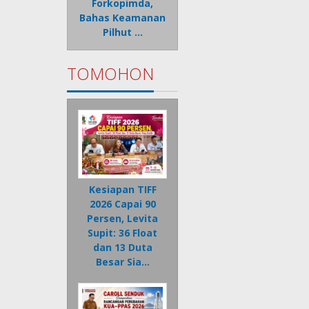
Forkopimda,
Bahas Keamanan
Pilhut …
TOMOHON
Kesiapan TIFF
2026 Capai 90
Persen, Levita
Supit: 36 Float
dan 13 Duta
Besar Sia…