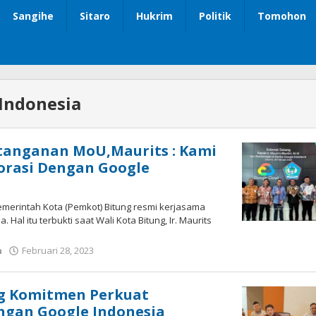
Sangihe
Sitaro
Hukrim
Politik
Tomohon
Indonesia
tanganan MoU,Maurits : Kami
orasi Dengan Google
Pemerintah Kota (Pemkot) Bitung resmi kerjasama
Hal itu terbukti saat Wali Kota Bitung, Ir. Maurits
h
Februari 28, 2023
oleh
Wesly
Tamasiro
g Komitmen Perkuat
ngan Google Indonesia