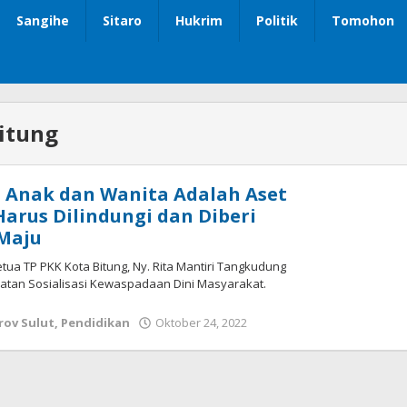
Sangihe
Sitaro
Hukrim
Politik
Tomohon
itung
 Anak dan Wanita Adalah Aset
arus Dilindungi dan Diberi
Maju
etua TP PKK Kota Bitung, Ny. Rita Mantiri Tangkudung
iatan Sosialisasi Kewaspadaan Dini Masyarakat.
ov Sulut
,
Pendidikan
Oktober 24, 2022
oleh
Wesly
Tamasiro