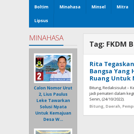
Boltim
Minahasa
Minsel
Mitra
Lipsus
MINAHASA
Tag:
FKDM B
Rita Tegaskan
Bangsa Yang H
Ruang Untuk 
Bitung, Redaksisulut – K
Calon Nomor Urut
jadi pemateri dalam keg
2, Lius Paulus
Senin, (24/10/2022).
Leke Tawarkan
Bitung
,
Daerah
,
Pempr
Solusi Nyata
Untuk Kemajuan
Desa W…