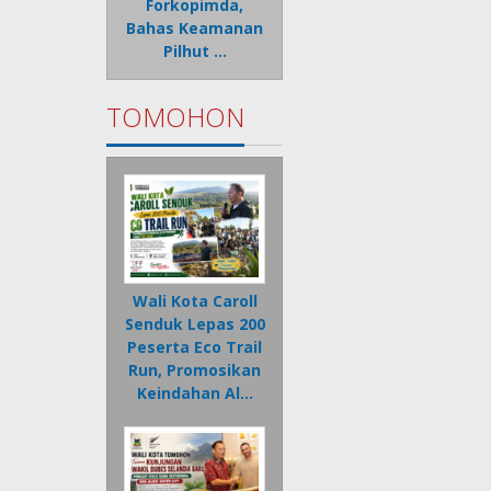
Forkopimda,
Bahas Keamanan
Pilhut …
TOMOHON
Wali Kota Caroll
Senduk Lepas 200
Peserta Eco Trail
Run, Promosikan
Keindahan Al…