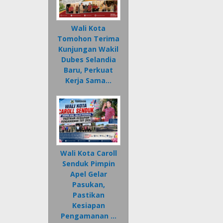
Wali Kota
Tomohon Terima
Kunjungan Wakil
Dubes Selandia
Baru, Perkuat
Kerja Sama…
Wali Kota Caroll
Senduk Pimpin
Apel Gelar
Pasukan,
Pastikan
Kesiapan
Pengamanan …