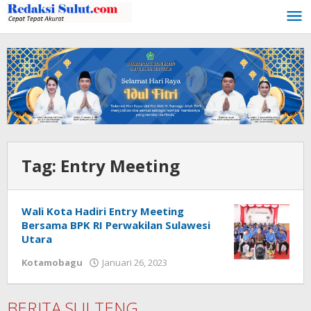
Lewati
ke
konten
Tag:
Entry Meeting
Wali Kota Hadiri Entry Meeting
Bersama BPK RI Perwakilan Sulawesi
Utara
Kotamobagu
Januari 26, 2023
oleh
Wandy
Rotu
BERITA SULTENG