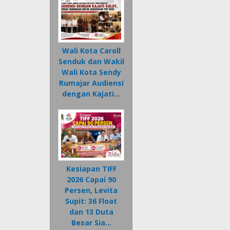
Wali Kota Caroll
Senduk dan Wakil
Wali Kota Sendy
Rumajar Audiensi
dengan Kajati…
Kesiapan TIFF
2026 Capai 90
Persen, Levita
Supit: 36 Float
dan 13 Duta
Besar Sia…