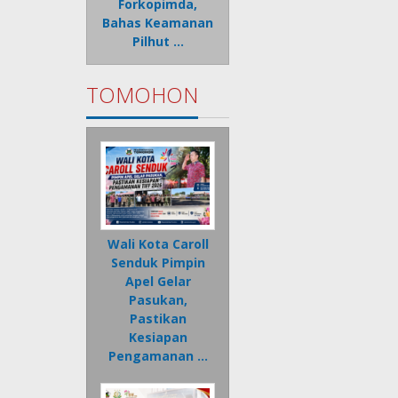
Forkopimda,
Bahas Keamanan
Pilhut …
TOMOHON
Wali Kota Caroll
Senduk Pimpin
Apel Gelar
Pasukan,
Pastikan
Kesiapan
Pengamanan …