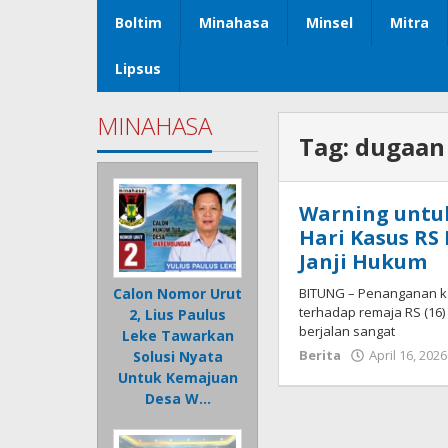
Boltim
Minahasa
Minsel
Mitra
Lipsus
MINAHASA
Tag:
dugaan
Warning untuk
Hari Kasus RS
Janji Hukum
BITUNG – Penanganan k
Calon Nomor Urut
terhadap remaja RS (16) 
2, Lius Paulus
berjalan sangat
Leke Tawarkan
Berita
April 16, 2026
Solusi Nyata
Untuk Kemajuan
Desa W…