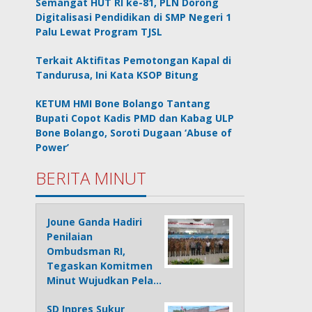
Semangat HUT RI ke-81, PLN Dorong
Digitalisasi Pendidikan di SMP Negeri 1
Palu Lewat Program TJSL
Terkait Aktifitas Pemotongan Kapal di
Tandurusa, Ini Kata KSOP Bitung
KETUM HMI Bone Bolango Tantang
Bupati Copot Kadis PMD dan Kabag ULP
Bone Bolango, Soroti Dugaan ‘Abuse of
Power’
BERITA MINUT
Joune Ganda Hadiri
Penilaian
Ombudsman RI,
Tegaskan Komitmen
Minut Wujudkan Pela…
SD Inpres Sukur