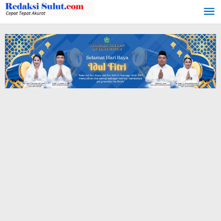
Lewati
ke
konten