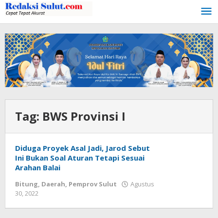
Lewati
ke
konten
Tag:
BWS Provinsi I
Diduga Proyek Asal Jadi, Jarod Sebut
Ini Bukan Soal Aturan Tetapi Sesuai
Arahan Balai
Bitung
,
Daerah
,
Pemprov Sulut
Agustus
30, 2022
oleh
Wesly
Tamasiro