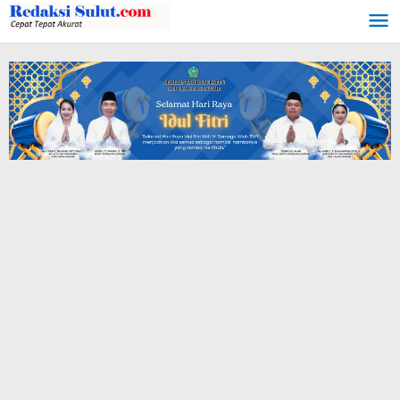
Lewati
ke
konten