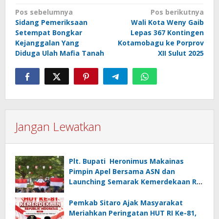
Navigasi
Pos sebelumnya
Pos berikutnya
Sidang Pemeriksaan
Wali Kota Weny Gaib
pos
Setempat Bongkar
Lepas 367 Kontingen
Kejanggalan Yang
Kotamobagu ke Porprov
Diduga Ulah Mafia Tanah
XII Sulut 2025
Jangan Lewatkan
Plt. Bupati Heronimus Makainas
Pimpin Apel Bersama ASN dan
Launching Semarak Kemerdekaan RI
Ke-81
Pemkab Sitaro Ajak Masyarakat
Meriahkan Peringatan HUT RI Ke-81,