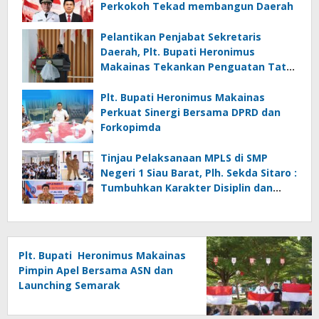
Perkokoh Tekad membangun Daerah
Pelantikan Penjabat Sekretaris
Daerah, Plt. Bupati Heronimus
Makainas Tekankan Penguatan Tata
Kelola Pemerintahan dan Pelayanan
Publik
Plt. Bupati Heronimus Makainas
Perkuat Sinergi Bersama DPRD dan
Forkopimda
Tinjau Pelaksanaan MPLS di SMP
Negeri 1 Siau Barat, Plh. Sekda Sitaro :
Tumbuhkan Karakter Disiplin dan
Tanggung Jawab
Plt. Bupati Heronimus Makainas
Pimpin Apel Bersama ASN dan
Launching Semarak
Kemerdekaan RI Ke-81