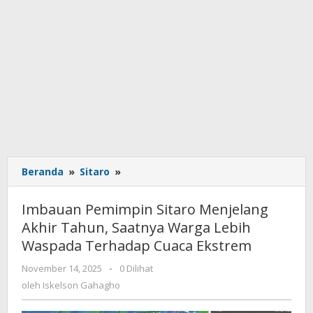
Beranda
»
Sitaro
»
Imbauan
Pemimpin
Sitaro
Imbauan Pemimpin Sitaro Menjelang
Menjelang
Akhir Tahun, Saatnya Warga Lebih
Akhir
Waspada Terhadap Cuaca Ekstrem
Tahun,
Saatnya
November 14, 2025
oleh
-
0 Dilihat
Warga
Iskelson
oleh
Iskelson Gahagho
Lebih
Gahagho
Waspada