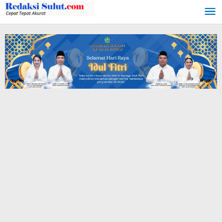
Lewati
ke
konten