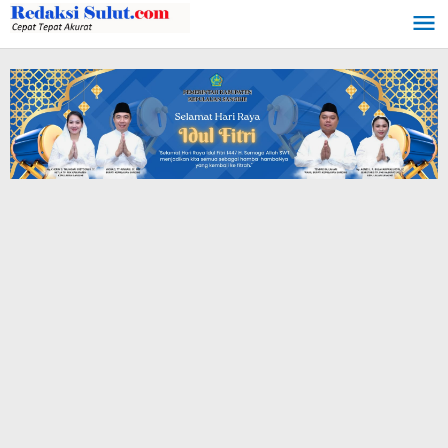
Lewati
ke
konten