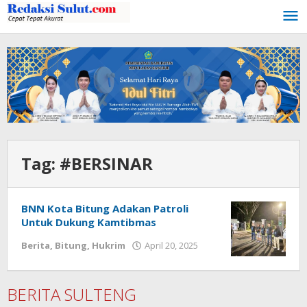
Lewati
ke
konten
Tag:
#BERSINAR
BNN Kota Bitung Adakan Patroli
Untuk Dukung Kamtibmas
Berita
,
Bitung
,
Hukrim
April 20, 2025
oleh
Meidy
Mokalu
BERITA SULTENG