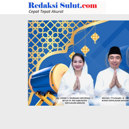
Lewati
ke
konten