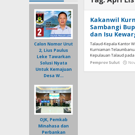
Kakanwil Kur
Sambangi Bup
dan Isu Kewa
Talaud-Kepala Kantor W
Calon Nomor Urut
Kurniaman Telaumbanua
2, Lius Paulus
Kepulauan Talaud pada 
Leke Tawarkan
Pemprov Sulut
Nov
Solusi Nyata
Untuk Kemajuan
Desa W…
OJK, Pemkab
Minahasa dan
Perbankan