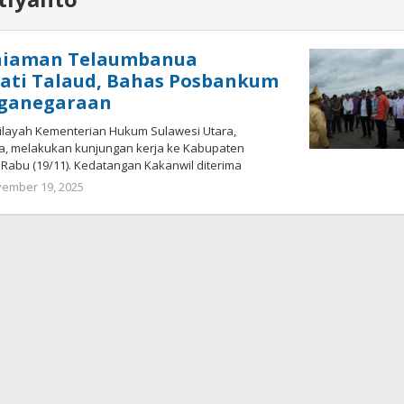
niaman Telaumbanua
ati Talaud, Bahas Posbankum
rganegaraan
ilayah Kementerian Hukum Sulawesi Utara,
, melakukan kunjungan kerja ke Kabupaten
Rabu (19/11). Kedatangan Kakanwil diterima
ember 19, 2025
oleh
redaksisulut