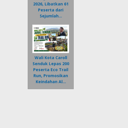
2026, Libatkan 61
Peserta dari
Sejumlah…
Wali Kota Caroll
Senduk Lepas 200
Peserta Eco Trail
Run, Promosikan
Keindahan Al…