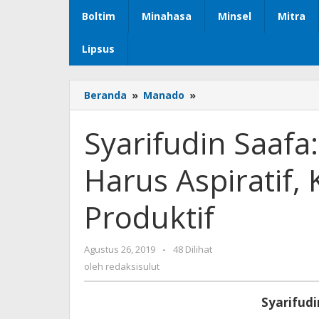
Boltim
Minahasa
Minsel
Mitra
Lipsus
Beranda
»
Manado
»
Syarifudin
Saafa:
Anggota
Syarifudin Saaf
Dewan
PKS
Harus Aspiratif, 
Harus
Aspiratif,
Kontributif
Produktif
dan
Produktif
Agustus 26, 2019
oleh
-
48 Dilihat
redaksisulut
oleh
redaksisulut
Syarifudi