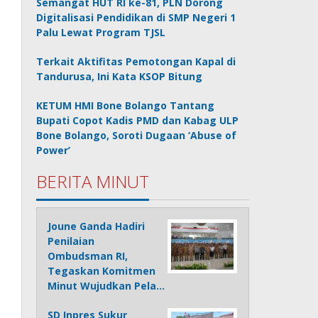
Semangat HUT RI ke-81, PLN Dorong
Digitalisasi Pendidikan di SMP Negeri 1
Palu Lewat Program TJSL
Terkait Aktifitas Pemotongan Kapal di
Tandurusa, Ini Kata KSOP Bitung
KETUM HMI Bone Bolango Tantang
Bupati Copot Kadis PMD dan Kabag ULP
Bone Bolango, Soroti Dugaan ‘Abuse of
Power’
BERITA MINUT
Joune Ganda Hadiri
Penilaian
Ombudsman RI,
Tegaskan Komitmen
Minut Wujudkan Pela…
SD Inpres Sukur