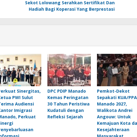
Sekot Lolowang Serahkan Sertifikat Dan
Hadiah Bagi Koperasi Yang Berprestasi
Perkuat Sinergitas,
DPC PDIP Manado
Pemkot-Dekot
Ketua PWI Sulut
Kemas Peringatan
Sepakati KUA/PPA
Terima Audiensi
30 Tahun Peristiwa
Manado 2027,
Kantor Imigrasi
Kudatuli dengan
Walikota Andrei
Manado, Perkuat
Refleksi Sejarah
Angouw: Untuk
Sinergi
Kemajuan Kota d
Penyebarluasan
Kesejahteraan
Informasi
Masyarakat