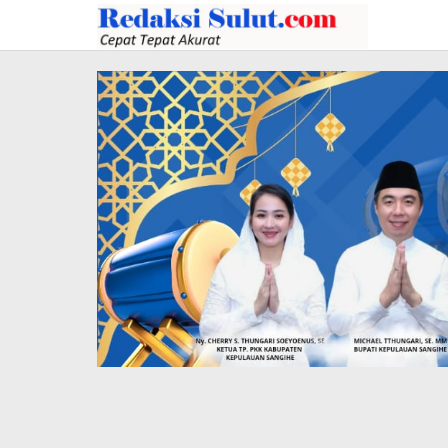
Lewati
ke
konten