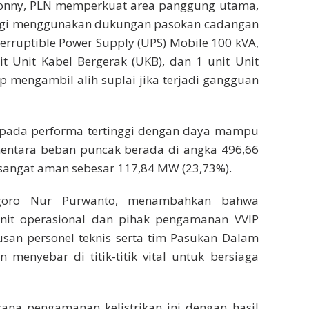
onny, PLN memperkuat area panggung utama,
nologi menggunakan dukungan pasokan cadangan
erruptible Power Supply (UPS) Mobile 100 kVA,
it Unit Kabel Bergerak (UKB), dan 1 unit Unit
p mengambil alih suplai jika terjadi gangguan
da pada performa tertinggi dengan daya mampu
entara beban puncak berada di angka 496,66
angat aman sebesar 117,84 MW (23,73%).
goro Nur Purwanto, menambahkan bahwa
 unit operasional dan pihak pengamanan VVIP
tusan personel teknis serta tim Pasukan Dalam
menyebar di titik-titik vital untuk bersiaga
ana pengamanan kelistrikan ini dengan hasil