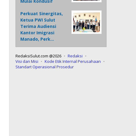
Mulai Kondusif
Perkuat Sinergitas,
Ketua PWI Sulut
Terima Audiensi
Kantor Imigrasi
Manado, Perk…
RedaksiSulut.com @2026
Redaksi
Visi dan Misi
Kode Etik Internal Perusahaan
Standart Operasional Prosedur