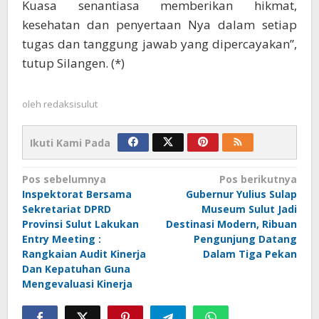
Kuasa senantiasa memberikan hikmat,
kesehatan dan penyertaan Nya dalam setiap
tugas dan tanggung jawab yang dipercayakan”,
tutup Silangen. (*)
oleh
redaksisulut
Ikuti Kami Pada
Navigasi
Pos sebelumnya
Pos berikutnya
Inspektorat Bersama
Gubernur Yulius Sulap
pos
Sekretariat DPRD
Museum Sulut Jadi
Provinsi Sulut Lakukan
Destinasi Modern, Ribuan
Entry Meeting :
Pengunjung Datang
Rangkaian Audit Kinerja
Dalam Tiga Pekan
Dan Kepatuhan Guna
Mengevaluasi Kinerja