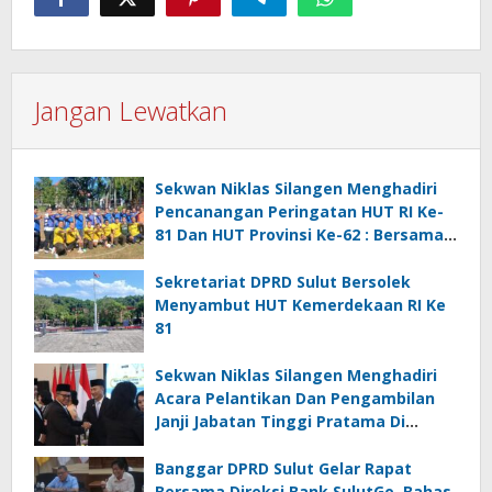
Jangan Lewatkan
Sekwan Niklas Silangen Menghadiri
Pencanangan Peringatan HUT RI Ke-
81 Dan HUT Provinsi Ke-62 : Bersama
Gubernur Fun Game Mini Soccer
Melawan Tim Kodam XIII Merdeka
Sekretariat DPRD Sulut Bersolek
Menyambut HUT Kemerdekaan RI Ke
81
Sekwan Niklas Silangen Menghadiri
Acara Pelantikan Dan Pengambilan
Janji Jabatan Tinggi Pratama Di
Lingkungan Pemprov Sulut : Turut
Berikan Ucapan Selamat
Banggar DPRD Sulut Gelar Rapat
Bersama Direksi Bank SulutGo, Bahas