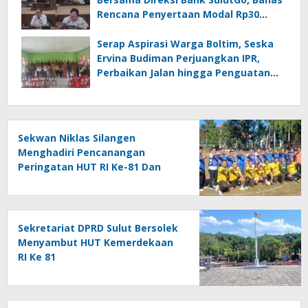
Rencana Penyertaan Modal Rp30
Miliar pada KUA-PPAS 2027
Serap Aspirasi Warga Boltim, Seska
Ervina Budiman Perjuangkan IPR,
Perbaikan Jalan hingga Penguatan
UMKM
Sekwan Niklas Silangen
Menghadiri Pencanangan
Peringatan HUT RI Ke-81 Dan
HUT Provinsi Ke-62 : Bersama
Gubernur Fun Game Mini Soccer
Melawan Tim Kodam XIII
Merdeka
Sekretariat DPRD Sulut Bersolek
Menyambut HUT Kemerdekaan
RI Ke 81