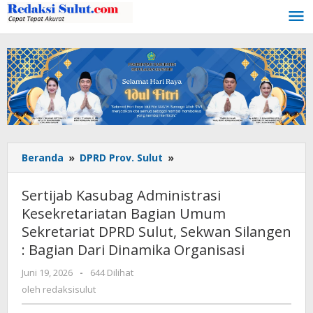
Lewati
ke
konten
Beranda
»
DPRD Prov. Sulut
»
Sertijab
Kasubag
Administrasi
Sertijab Kasubag Administrasi
Kesekretariatan
Kesekretariatan Bagian Umum
Bagian
Sekretariat DPRD Sulut, Sekwan Silangen
Umum
Sekretariat
: Bagian Dari Dinamika Organisasi
DPRD
Juni 19, 2026
oleh
-
644 Dilihat
Sulut,
redaksisulut
oleh
redaksisulut
Sekwan
Silangen