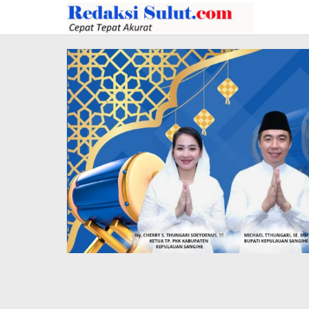
Lewati
ke
konten