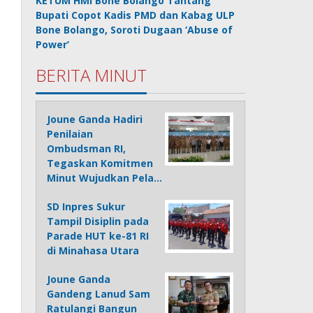
KETUM HMI Bone Bolango Tantang
Bupati Copot Kadis PMD dan Kabag ULP
Bone Bolango, Soroti Dugaan ‘Abuse of
Power’
BERITA MINUT
Joune Ganda Hadiri
Penilaian
Ombudsman RI,
Tegaskan Komitmen
Minut Wujudkan Pela…
SD Inpres Sukur
Tampil Disiplin pada
Parade HUT ke-81 RI
di Minahasa Utara
Joune Ganda
Gandeng Lanud Sam
Ratulangi Bangun