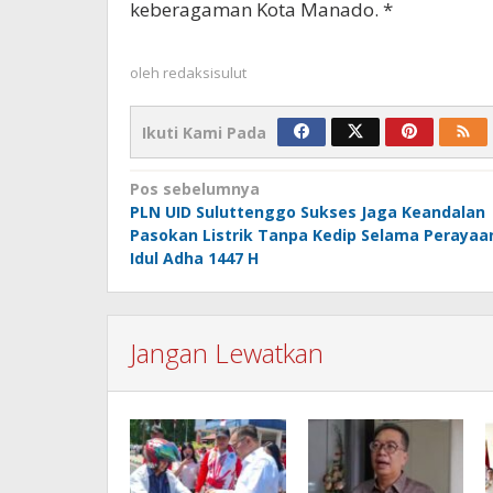
keberagaman Kota Manado. *
oleh
redaksisulut
Ikuti Kami Pada
Navigasi
Pos sebelumnya
PLN UID Suluttenggo Sukses Jaga Keandalan
pos
Pasokan Listrik Tanpa Kedip Selama Perayaa
Idul Adha 1447 H
Jangan Lewatkan