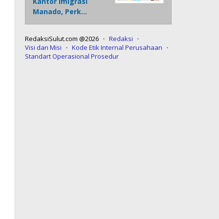
Kantor Imigrasi
Manado, Perk…
RedaksiSulut.com @2026
Redaksi
Visi dan Misi
Kode Etik Internal Perusahaan
Standart Operasional Prosedur