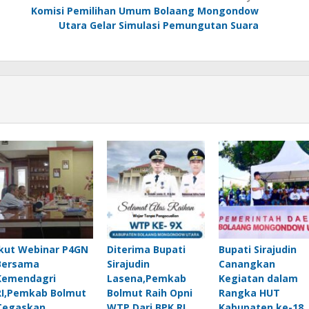
Komisi Pemilihan Umum Bolaang Mongondow
Utara Gelar Simulasi Pemungutan Suara
Ikut Webinar P4GN
Diterima Bupati
Bupati Sirajudin
Bersama
Sirajudin
Canangkan
Kemendagri
Lasena,Pemkab
Kegiatan dalam
RI,Pemkab Bolmut
Bolmut Raih Opni
Rangka HUT
Tegaskan
WTP Dari BPK RI
Kabupaten ke-18