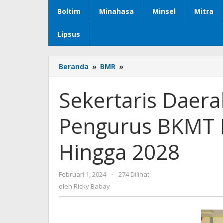
Boltim
Minahasa
Minsel
Mitra
Lipsus
Beranda
»
BMR
»
Sekertaris
Daerah
Hadiri
Sekertaris Daera
Pelantikan
Pengurus
Pengurus BKMT 
BKMT
Masa
Bhakti
Hingga 2028
2023
Hingga
2028
Februari 1, 2024
oleh
-
274 Dilihat
Ricky
oleh
Ricky Babay
Babay