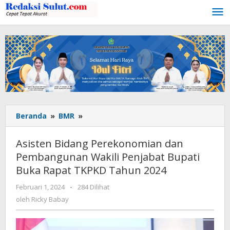
Lewati
ke
konten
Beranda
»
BMR
»
Asisten
Bidang
Perekonomian
Asisten Bidang Perekonomian dan
dan
Pembangunan Wakili Penjabat Bupati
Pembangunan
Buka Rapat TKPKD Tahun 2024
Wakili
Penjabat
Februari 1, 2024
oleh
-
284 Dilihat
Bupati
Ricky
oleh
Ricky Babay
Buka
Babay
Rapat
TKPKD